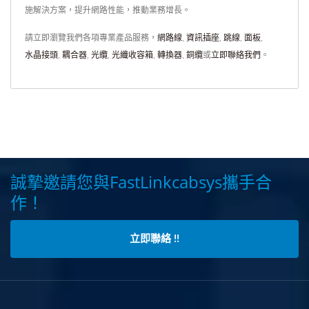
施解決方案，提升網路性能，推動業務增長。
請立即瀏覽我們各項專業產品服務，
網路線
,
資訊插座
,
跳線
,
面板
,
水晶接頭
,
耦合器
,
光纜
,
光纖收容箱
,
轉換器
,
銅纜
或
立即聯絡我們
。
誠摯邀請您與FastLinkcabsys攜手合
作！
立即聯絡 !!