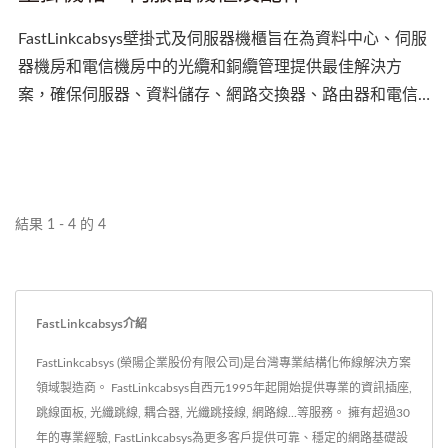
FastLinkcabsys壁掛式及伺服器機櫃旨在為資料中心、伺服
器機房和電信機房中的光纜和銅纜管理提供最佳解決方
案，確保伺服器、資料儲存、網路交換器、路由器和電信
設備的實體安全。它們有助於簡化佈線並保護小型和大型
設置中的關鍵IT基礎設施。
結果 1 - 4 的 4
FastLinkcabsys介紹
FastLinkcabsys (榮陽企業股份有限公司)是台灣專業結構化佈線解決方案
領域製造商。 FastLinkcabsys自西元1995年起開始提供專業的資訊插座,
跳線面板, 光纖跳線, 耦合器, 光纖跳接線, 網路線...等服務。 擁有超過30
年的專業經驗, FastLinkcabsys為更多客戶提供可靠、穩定的網路基礎設