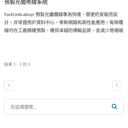
預製光纜佈線系統
FastLinkcabsys 預製光纖纜線專為快速、簡便的安裝而設
計，非常適用於資料中心、骨幹網路和高性能應用。每條纜
線均在工廠精確預製，確保卓越的傳輸品質，並減少現場端
接的複雜性。具有低傳輸損耗和優異的性能，預製纜線能滿
足當前的數據傳輸需求，並為未來的網路升級提供穩定的基
礎。此解決方案包括模組盒、主幹纜、陣列跳線、扇形跳
線、分支跳線和光纖收容箱。
結果 1 - 2 的 2