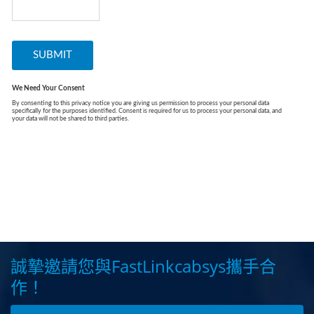
誠摯邀請您與FastLinkcabsys攜手合
作！