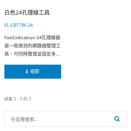
白色24孔理線工具
FL-CBT7W-24
FastLinkcabsys 24孔理線器
是一款高效的網路線整理工
具，可同時整理並固定多達
24條網路線，確保線纜排列
整齊、不打結，大幅提升佈
細節
線效率。採用耐用的塑鋼材
質製成，具備低摩擦特性，
並配有倒角線纜入口，使線
結果 1 - 3 的 3
纜插入更順暢，減少摩擦阻
力。防滑設計可穩固線纜，
防止滑動或錯位，確保佈線
過程更加順利。