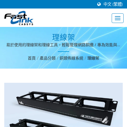
中文 (繁體)
理線架
易於使用的理線架和理線工具，輕鬆管理網路銅纜 / 專為效能與可
靠性打造的高階佈線系統。
首頁
/
產品分類
/
銅類佈線系統
/
理線架