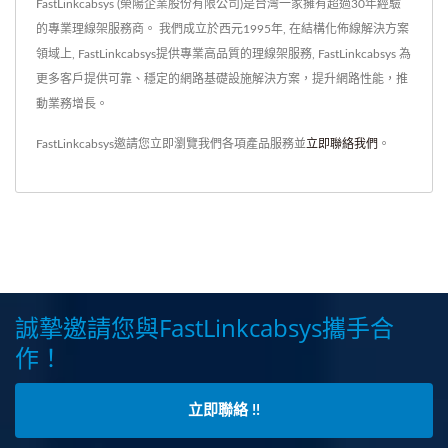
FastLinkcabsys (榮陽企業股份有限公司)是台灣一家擁有超過30年經驗
的專業理線架服務商。 我們成立於西元1995年, 在結構化佈線解決方案
領域上, FastLinkcabsys提供專業高品質的理線架服務, FastLinkcabsys 為
更多客戶提供可靠、穩定的網路基礎設施解決方案，提升網路性能，推
動業務增長。
FastLinkcabsys邀請您立即瀏覽我們各項產品服務並
立即聯絡我們
。
誠摯邀請您與FastLinkcabsys攜手合
作！
立即聯絡 !!