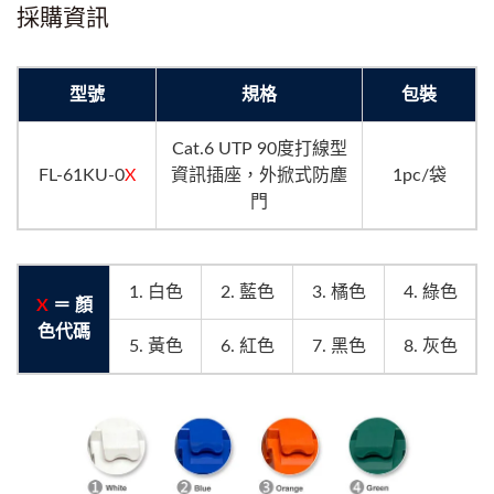
採購資訊
型號
規格
包裝
Cat.6 UTP 90度打線型
FL-61KU-0
X
資訊插座，外掀式防塵
1pc/袋
門
1. 白色
2. 藍色
3. 橘色
4. 綠色
X
＝ 顏
色代碼
5. 黃色
6. 紅色
7. 黑色
8. 灰色