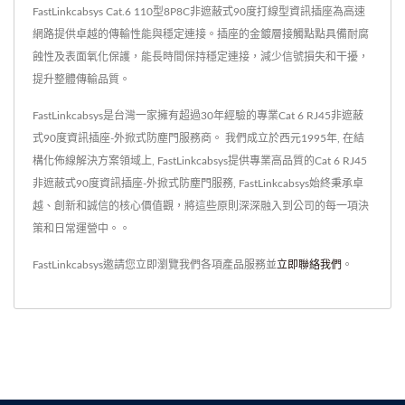
FastLinkcabsys Cat.6 110型8P8C非遮蔽式90度打線型資訊插座為高速
網路提供卓越的傳輸性能與穩定連接。插座的金鍍層接觸點點具備耐腐
蝕性及表面氧化保護，能長時間保持穩定連接，減少信號損失和干擾，
提升整體傳輸品質。
FastLinkcabsys是台灣一家擁有超過30年經驗的專業Cat 6 RJ45非遮蔽
式90度資訊插座-外掀式防塵門服務商。 我們成立於西元1995年, 在結
構化佈線解決方案領域上, FastLinkcabsys提供專業高品質的Cat 6 RJ45
非遮蔽式90度資訊插座-外掀式防塵門服務, FastLinkcabsys始終秉承卓
越、創新和誠信的核心價值觀，將這些原則深深融入到公司的每一項決
策和日常運營中。。
FastLinkcabsys邀請您立即瀏覽我們各項產品服務並
立即聯絡我們
。