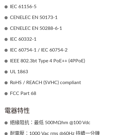
IEC 61156-5
CENELEC EN 50173-1
CENELEC EN 50288-6-1
IEC 60332-1
IEC 60754-1 / IEC 60754-2
IEEE 802.3bt Type 4 PoE++ (4PPoE)
UL 1863
RoHS / REACH (SVHC) compliant
FCC Part 68
電器特性
絕緣阻抗：最低 500MΩhm @100 Vdc
耐電壓：1000 Vac rms @60Hz 持續一分鐘