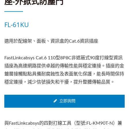
座-外掀式防塵門
FL-61KU
適用於配線架、面板、資訊盒的Cat.6資訊插座
FastLinkcabsys Cat.6 110型8P8C非遮蔽式90度打線型資訊
插座為高速網路提供卓越的傳輸性能與穩定連接。插座的金
鍍層接觸點點具備耐腐蝕性及表面氧化保護，能長時間保持
穩定連接，減少信號損失和干擾，提升整體傳輸品質。
立即詢問
與FastLinkcabsys的四對打線工具（型號:FL-KM90T-N）兼