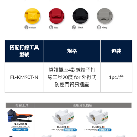
搭配打線工具
規格
包裝
型號
資訊插座4對線端子打
FL-KM90T-N
線工具90度 for 外掀式
1pc/盒
防塵門資訊插座