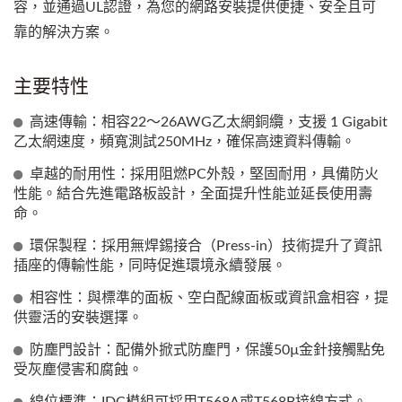
容，並通過UL認證，為您的網路安裝提供便捷、安全且可
靠的解決方案。
主要特性
高速傳輸：相容22～26AWG乙太網銅纜，支援 1 Gigabit
乙太網速度，頻寬測試250MHz，確保高速資料傳輸。
卓越的耐用性：採用阻燃PC外殼，堅固耐用，具備防火
性能。結合先進電路板設計，全面提升性能並延長使用壽
命。
環保製程：採用無焊錫接合（Press-in）技術提升了資訊
插座的傳輸性能，同時促進環境永續發展。
相容性：與標準的面板、空白配線面板或資訊盒相容，提
供靈活的安裝選擇。
防塵門設計：配備外掀式防塵門，保護50µ金針接觸點免
受灰塵侵害和腐蝕。