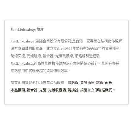
FastLinkcabsys簡介
FastLinkcabsys (榮陽企業股份有限公司)是台灣一家專業在結構化佈線解
決方案領域的服務商。成立於西元1995年並擁有超過30年的資訊插座,
跳線面板, 光纖跳線, 耦合器, 光纖跳接線, 網路線製造經驗,
FastLinkcabsys的高性能連接佈線解決方案經過精心設計，能夠在多種
網路應用中實現卓越的資料傳輸效率。
請立即瀏覽我們各項專業產品服務，
網路線
,
資訊插座
,
跳線
,
面板
,
水晶接頭
,
耦合器
,
光纜
,
光纖收容箱
,
轉換器
,
銅纜
並
立即聯絡我們
。